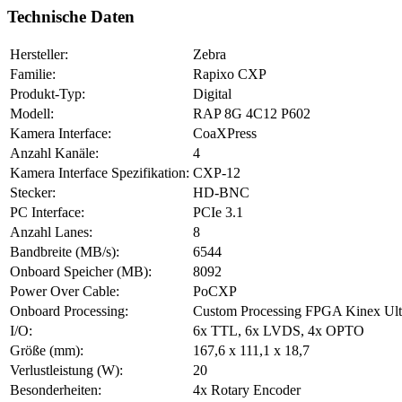
Technische Daten
Hersteller:
Zebra
Familie:
Rapixo CXP
Produkt-Typ:
Digital
Modell:
RAP 8G 4C12 P602
Kamera Interface:
CoaXPress
Anzahl Kanäle:
4
Kamera Interface Spezifikation:
CXP-12
Stecker:
HD-BNC
PC Interface:
PCIe 3.1
Anzahl Lanes:
8
Bandbreite (MB/s):
6544
Onboard Speicher (MB):
8092
Power Over Cable:
PoCXP
Onboard Processing:
Custom Processing FPGA Kinex Ul
I/O:
6x TTL, 6x LVDS, 4x OPTO
Größe (mm):
167,6 x 111,1 x 18,7
Verlustleistung (W):
20
Besonderheiten:
4x Rotary Encoder