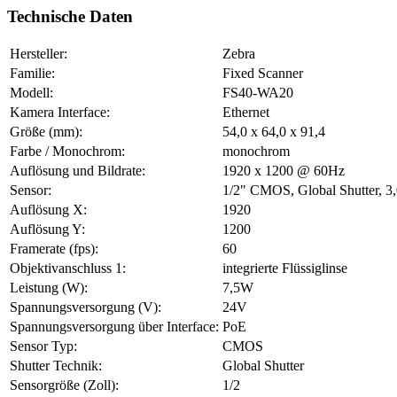
Technische Daten
Hersteller:
Zebra
Familie:
Fixed Scanner
Modell:
FS40-WA20
Kamera Interface:
Ethernet
Größe (mm):
54,0 x 64,0 x 91,4
Farbe / Monochrom:
monochrom
Auflösung und Bildrate:
1920 x 1200 @ 60Hz
Sensor:
1/2" CMOS, Global Shutter, 3
Auflösung X:
1920
Auflösung Y:
1200
Framerate (fps):
60
Objektivanschluss 1:
integrierte Flüssiglinse
Leistung (W):
7,5W
Spannungsversorgung (V):
24V
Spannungsversorgung über Interface:
PoE
Sensor Typ:
CMOS
Shutter Technik:
Global Shutter
Sensorgröße (Zoll):
1/2