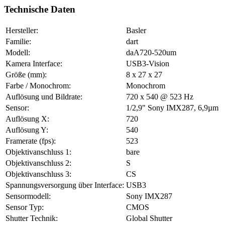
Technische Daten
Hersteller:
Basler
Familie:
dart
Modell:
daA720-520um
Kamera Interface:
USB3-Vision
Größe (mm):
8 x 27 x 27
Farbe / Monochrom:
Monochrom
Auflösung und Bildrate:
720 x 540 @ 523 Hz
Sensor:
1/2,9" Sony IMX287, 6,9µm
Auflösung X:
720
Auflösung Y:
540
Framerate (fps):
523
Objektivanschluss 1:
bare
Objektivanschluss 2:
S
Objektivanschluss 3:
CS
Spannungsversorgung über Interface:
USB3
Sensormodell:
Sony IMX287
Sensor Typ:
CMOS
Shutter Technik:
Global Shutter