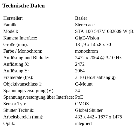
Technische Daten
Hersteller:
Basler
Familie:
Stereo ace
Modell:
STA-100-547M-082609-W (Ba
Kamera Interface:
GigE-Vision
Größe (mm):
131,9 x 145.8 x 70
Farbe / Monochrom:
monochrom
Auflösung und Bildrate:
2472 x 2064 @ 3-10 Hz
Auflösung X:
2472
Auflösung Y:
2064
Framerate (fps):
3-10 (Host abhängig)
Objektivanschluss 1:
C-Mount
Spannungsversorgung (V):
24
Spannungsversorgung über Interface:
PoE
Sensor Typ:
CMOS
Shutter Technik:
Global Shutter
Arbeitsbereich (mm):
433 x 442 - 1677 x 1475
Optik:
integriert