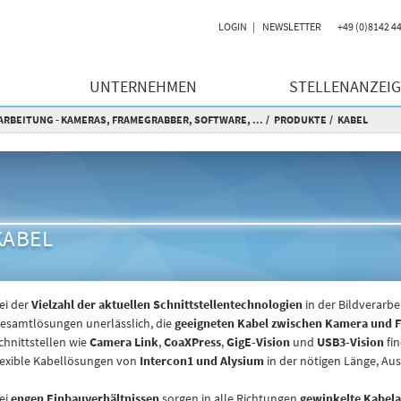
LOGIN
NEWSLETTER
+49 (0)8142 4
UNTERNEHMEN
STELLENANZEI
RBEITUNG - KAMERAS, FRAMEGRABBER, SOFTWARE, ...
PRODUKTE
KABEL
KABEL
ei der
Vielzahl der aktuellen Schnittstellentechnologien
in der Bildverarbe
esamtlösungen unerlässlich, die
geeigneten Kabel zwischen Kamera und 
chnittstellen wie
Camera Link
,
CoaXPress
,
GigE-Vision
und
USB3-Vision
fin
lexible Kabellösungen von
Intercon1 und Alysium
in der nötigen Länge, Au
ei
engen Einbauverhältnissen
sorgen in alle Richtungen
gewinkelte Kabel