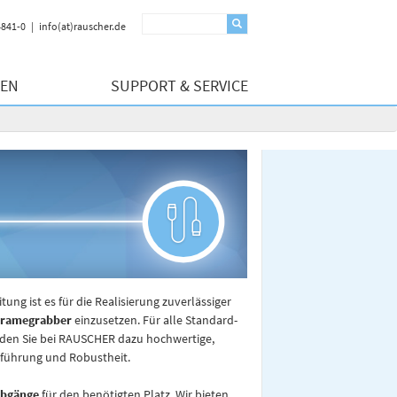
4841-0
info(at)rauscher.de
GEN
SUPPORT & SERVICE
itung ist es für die Realisierung zuverlässiger
Framegrabber
einzusetzen. Für alle Standard-
den Sie bei RAUSCHER dazu hochwertige,
sführung und Robustheit.
abgänge
für den benötigten Platz. Wir bieten