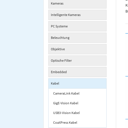
Kameras
K
B
Intelligente Kameras
PC Systeme
Beleuchtung
Objektive
Optische Filter
Embedded
Kabel
CameraLink Kabel
GigE-Vision Kabel
USB3-Vision Kabel
CoaXPress Kabel