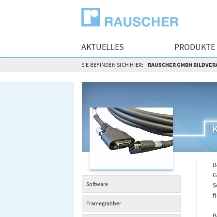
AKTUELLES
PRODUKTE
SIE BEFINDEN SICH HIER:
RAUSCHER GMBH BILDVERA
B
G
Software
S
f
Framegrabber
B