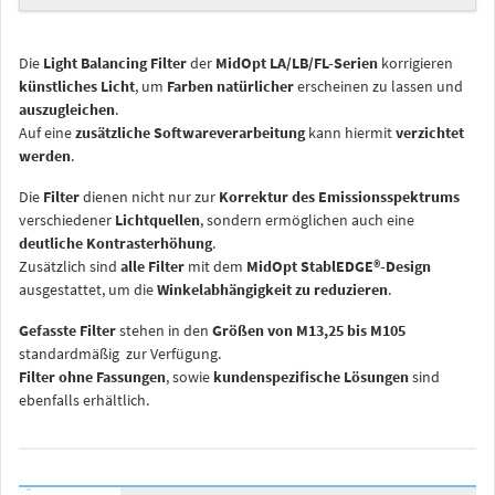
Die
Light Balancing Filter
der
MidOpt LA/LB/FL-Serien
korrigieren
künstliches Licht
, um
Farben natürlicher
erscheinen zu lassen und
auszugleichen
.
Auf eine
zusätzliche Softwareverarbeitung
kann hiermit
verzichtet
werden
.
Die
Filter
dienen nicht nur zur
Korrektur des Emissionsspektrums
verschiedener
Lichtquellen
, sondern ermöglichen auch eine
deutliche Kontrasterhöhung
.
Zusätzlich sind
alle Filter
mit dem
MidOpt StablEDGE®-Design
ausgestattet, um die
Winkelabhängigkeit zu reduzieren
.
Gefasste Filter
stehen in den
Größen von M13,25 bis M105
standardmäßig zur Verfügung.
Filter ohne Fassungen
, sowie
kundenspezifische Lösungen
sind
ebenfalls erhältlich.