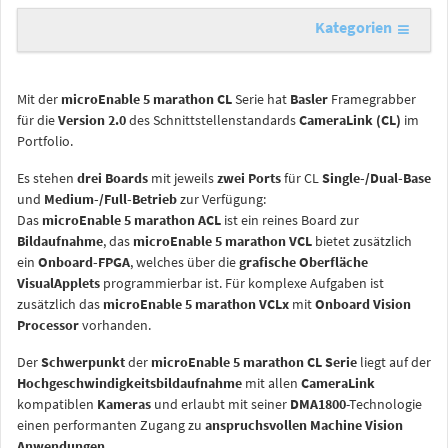
Kategorien
Mit der
microEnable 5 marathon CL
Serie hat
Basler
Framegrabber
für die
Version 2.0
des Schnittstellenstandards
CameraLink (CL)
im
Portfolio.
Es stehen
drei Boards
mit jeweils
zwei Ports
für CL
Single-/Dual-Base
und
Medium-/Full-Betrieb
zur Verfügung:
Das
microEnable 5 marathon ACL
ist ein reines Board zur
Bildaufnahme
, das
microEnable 5 marathon VCL
bietet zusätzlich
ein
Onboard-FPGA
, welches über die
grafische Oberfläche
VisualApplets
programmierbar ist. Für komplexe Aufgaben ist
zusätzlich das
microEnable 5 marathon VCLx
mit
Onboard Vision
Processor
vorhanden.
Der
Schwerpunkt
der
microEnable 5 marathon CL Serie
liegt auf der
Hochgeschwindigkeitsbildaufnahme
mit allen
CameraLink
kompatiblen
Kameras
und erlaubt mit seiner
DMA1800
-Technologie
einen performanten Zugang zu
anspruchsvollen Machine Vision
Anwendungen.