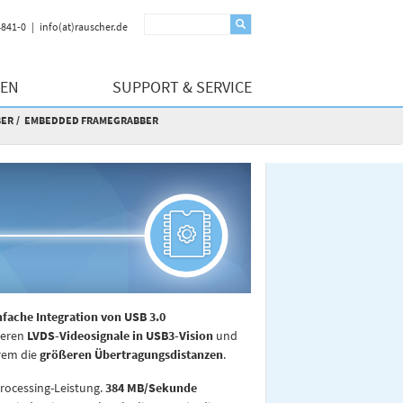
4841-0
info(at)rauscher.de
GEN
SUPPORT & SERVICE
BER
EMBEDDED FRAMEGRABBER
nfache Integration von USB 3.0
ieren
LVDS-Videosignale in USB3-Vision
und
erem die
größeren Übertragungsdistanzen
.
rocessing-Leistung.
384 MB/Sekunde