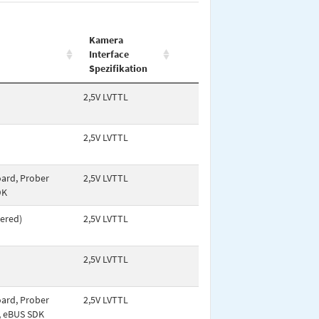
Kamera
Interface
Spezifikation
2,5V LVTTL
2,5V LVTTL
oard, Prober
2,5V LVTTL
DK
wered)
2,5V LVTTL
2,5V LVTTL
oard, Prober
2,5V LVTTL
l, eBUS SDK