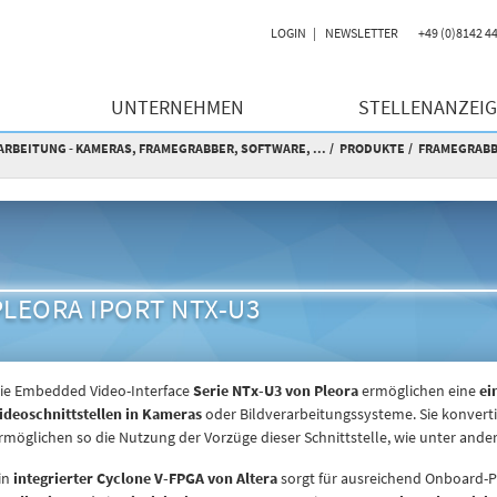
LOGIN
NEWSLETTER
+49 (0)8142 4
UNTERNEHMEN
STELLENANZEI
RBEITUNG - KAMERAS, FRAMEGRABBER, SOFTWARE, ...
PRODUKTE
FRAMEGRAB
PLEORA IPORT NTX-U3
ie Embedded Video-Interface
Serie NTx-U3 von Pleora
ermöglichen eine
ei
ideoschnittstellen in Kameras
oder Bildverarbeitungssysteme. Sie konvert
rmöglichen so die Nutzung der Vorzüge dieser Schnittstelle, wie unter and
in
integrierter Cyclone V-FPGA von Altera
sorgt für ausreichend Onboard-P