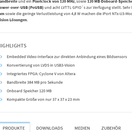
andbreite
und ein
Pixelclock von 120 MHz
, sowie
120 MB Onboard-Speich
ower-over-USB (PoUSB)
und acht LVTTL GPIO´s zur Verfügung stellt. Sehr
mm
sowie die geringe Verlustleistung von 4,8 W machen die iPort NTx-U3-Mo
ision Lösungen
.
HIGHLIGHTS
Embedded Video-Interface zur direkten Anbindung eines Bildsensors
Konvertierung von LVDS in USB3-Vision
Integriertes FPGA: Cyclone V von Altera
Bandbreite 384 MB pro Sekunde
Onboard Speicher 120 MB
Kompakte Größe von nur 37 x 37 x 23 mm
PRODUKTE
DOWNLOADS
MEDIEN
ZUBEHÖR