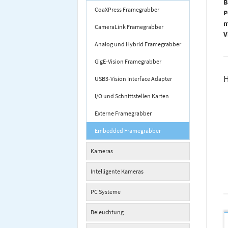
B
CoaXPress Framegrabber
P
CameraLink Framegrabber
V
Analog und Hybrid Framegrabber
GigE-Vision Framegrabber
USB3-Vision Interface Adapter
I/O und Schnittstellen Karten
Externe Framegrabber
Embedded Framegrabber
Kameras
Intelligente Kameras
PC Systeme
Beleuchtung