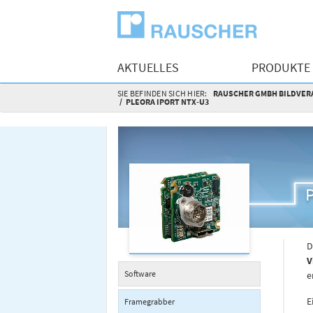
AKTUELLES
PRODUKTE
SIE BEFINDEN SICH HIER:
RAUSCHER GMBH BILDVERA
PLEORA IPORT NTX-U3
D
V
Software
e
E
Framegrabber