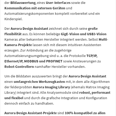
der
Bildauswertung
, eines
User-Interfaces
sowie die
Kommunikation mit externen Geräten
und
Automatisierungskomponenten komplett vorbereitet und ein
Kinderspiel.
Der
Aurora Design Assistant
zeichnet sich durch seine
große
Flexibilität
aus. Es können beliebige
GigE-Vision und USB3-Vision
Kameras aller bekannten Hersteller integriert werden. Selbst
Multi-
Kamera-Projekte
lassen sich mit diesem intuitiven Assistenten
erzeugen. Zur Anbindung an die zugehörige
Automatisierungsumgebung sind u. a. die Protokolle
TCP/IP,
Ethernet/IP, MODBUS und PROFINET
sowie Ansteuerungen zu
Robot-Controllern
namhafter Hersteller vorhanden.
Um die Bilddaten auszuwerten bringt der
Aurora Design Assistant
einen
umfangreichen Werkzeugkasten
mit, in dem alle Algorithmen
der felderprobten
Aurora Imaging Library
(ehemals Matrox Imaging
Library) integriert sind. Alle Analysemodule sind
robust, performant
und flexibel
und durch die grafische Integration und Konfiguration
dennoch einfach zu handhaben.
Aurora Design Assistant-Projekte
sind
100% kompatibel zu allen