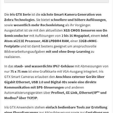
Die
Iris GTX Serie
ist die
nächste Smart-Kamera Generation von
Zebra Technologies
. Sie bietet
schnellere und höhere Auflösungen
,
sowie
wesentlich mehr Rechenleistung
als ihr Vorgänger.
Ausgestattet ist sie mit den aktuellsten
XGS CMOS Sensoren von On
Semiconductor
mit Auflösungen von
2 bis 16 Megapixel
, einem
Intel
Atom x6211E Prozessor
,
4GB LPDDR4 RAM
, einer
32GB eMMC-
Festplatte
und ist damit bestens geeignet um anspruchsvolle
Bildverarbeitungsaufgaben
mit und ohne Deep-Learning
zu
realisieren.
In das
staub- und wasserdichte IP67-Gehäuse
mit Abmessungen von
nur
75 x 75 mm
ist eine Grafikkarte mit VGA-Ausgang integriert. Iris
GTX Smart Cameras erlauben den
Anschluss externer Geräte über
Gigabit Ethernet, USB 2.0 und Digital-IOs sowie eine direkte
Kommunikation mit SPS-Steuerungen
und anderen
Automatisierungsgeräten über
Profinet, CC-Link, Ethernet/IP™ und
Modbus® über TCP/IP
.
Iris GTX Anwendern stehen
einfach bedienbare Tools zur Erstellung
eines Flussdiagramms
zur Ablaufsteuerung sowie zur
Gestaltung von