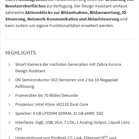
Benutzeroberflächen
zur Verfügung. Der Design Assistant umfasst
zahlreiche
Aktionsblöcke zur Bildaufnahme, Bildauswertung, IO-
Steuerung, Netzwerk-Kommunikation und Ablaufsteuerung
und
kann zudem um eigene Funktionalitäten erweitert werden.
HIGHLIGHTS
Smart Kamera der nächsten Generation mit Zebra Aurora
Design Assistant
ON Semiconductor XGS Sensoren von 2 bis 16 Megapixel
Auflösung
Frameraten bis 70 Bilder/Sekunde
Prozessor: Intel Atom x6211E Dual Core
Speicher: 4 GB LPDDR4 SDRAM, 32 GB eMMC SSD
Interfaces: GigE, USB, VGA, 7 I/Os, 1 Analog Output, Liquid Lens
Ctrl.
Unterstützung von Profinet, CC-Link, Ethernet/IP™ und