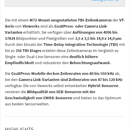
Die mit einem
M72-Mount ausgestatteten TDI-Zeilenkameras
der
VT-
Serie
von
Vieworks
sind als
CoaXPress- oder Camera Link-
Varianten
erhältlich. Sie verfügen über
Auflösungen von 4096 bis
17824
Bildpunkten und Pixelgrößen von
3,5 x 3,5 bis 14,0 x 14,0 µm
.
Durch den Einsatz der
Time-Delay-Integration-Technologie (TDI)
mit
bis zu
256 TDI Stages
erzielen diese Zeilenkameras im Vergleich zu
Single- oder Dual-Line-Sensoren eine
deutlich höhere
Empfindlichkeit
und reduzieren den
Beleuchtungsaufwand.
Die
CoaXPress-Modelle decken Zeilenraten von 80 bis 550 kHz
ab,
bei den
Camera Link-Varianten sind Zeilenraten von 47 bis 120 kHz
verfügbar. Die von Vieworks selbst entwickelten
Hybrid-Sensoren
vereinen die
Bildqualität von CCD-Sensoren mit der
Geschwindigkeit von CMOS-Sensoren
und bieten so das Optimum
aus beiden Sensorwelten.
HIGHLIGHTS